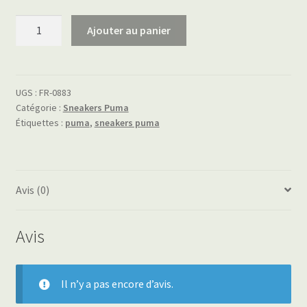
quantité
Ajouter au panier
de
sneakers
puma
UGS :
FR-0883
Catégorie :
Sneakers Puma
Étiquettes :
puma
,
sneakers puma
Avis (0)
Avis
Il n’y a pas encore d’avis.