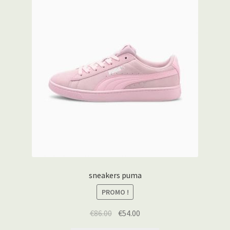
sneakers puma
PROMO !
€
86.00
€
54.00