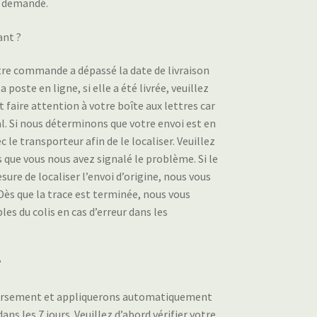
t demandé.
ant ?
otre commande a dépassé la date de livraison
poste en ligne, si elle a été livrée, veuillez
 faire attention à votre boîte aux lettres car
al. Si nous déterminons que votre envoi est en
 le transporteur afin de le localiser. Veuillez
s que vous nous avez signalé le problème. Si le
mesure de localiser l’envoi d’origine, nous vous
ès que la trace est terminée, nous vous
s du colis en cas d’erreur dans les
?
boursement et appliquerons automatiquement
ns les 7 jours. Veuillez d’abord vérifier votre