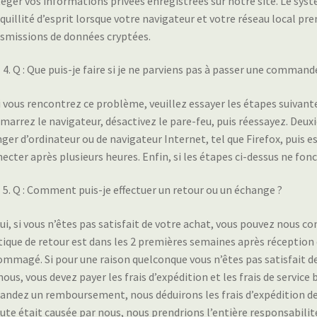
éger vos informations privées enregistrées sur notre site. Le syst
quillité d’esprit lorsque votre navigateur et votre réseau local pre
smissions de données cryptées.
Q : Que puis-je faire si je ne parviens pas à passer une command
Si vous rencontrez ce problème, veuillez essayer les étapes suivantes
marrez le navigateur, désactivez le pare-feu, puis réessayez. Deux
ger d’ordinateur ou de navigateur Internet, tel que Firefox, puis 
ecter après plusieurs heures. Enfin, si les étapes ci-dessus ne fo
Q : Comment puis-je effectuer un retour ou un échange ?
Oui, si vous n’êtes pas satisfait de votre achat, vous pouvez nous 
tique de retour est dans les 2 premières semaines après réception d
mmagé. Si pour une raison quelconque vous n’êtes pas satisfait de l
nous, vous devez payer les frais d’expédition et les frais de service 
ndez un remboursement, nous déduirons les frais d’expédition de 
aute était causée par nous, nous prendrions l’entière responsabilit