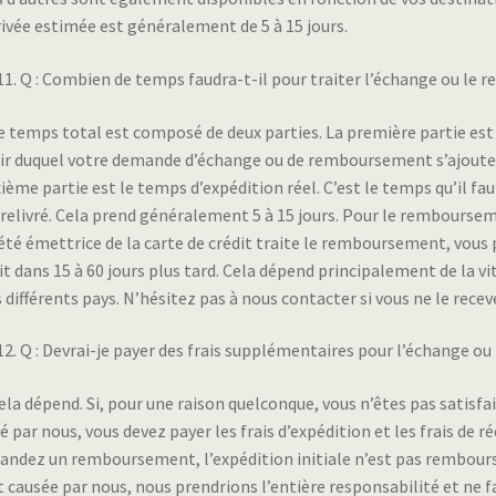
rivée estimée est généralement de 5 à 15 jours.
Q : Combien de temps faudra-t-il pour traiter l’échange ou le
Le temps total est composé de deux parties. La première partie es
ir duquel votre demande d’échange ou de remboursement s’ajoute 
ième partie est le temps d’expédition réel. C’est le temps qu’il fau
 relivré. Cela prend généralement 5 à 15 jours. Pour le remboursemen
été émettrice de la carte de crédit traite le remboursement, vous 
it dans 15 à 60 jours plus tard. Cela dépend principalement de la v
 différents pays. N’hésitez pas à nous contacter si vous ne le receve
Q : Devrai-je payer des frais supplémentaires pour l’échange o
Cela dépend. Si, pour une raison quelconque, vous n’êtes pas satisfait
é par nous, vous devez payer les frais d’expédition et les frais de r
ndez un remboursement, l’expédition initiale n’est pas remboursab
t causée par nous, nous prendrions l’entière responsabilité et ne 