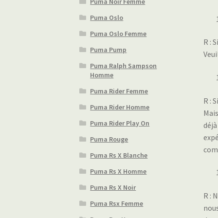
Puma Noir Femme
Puma Oslo
Puma Oslo Femme
R : 
Puma Pump
Veui
Puma Ralph Sampson
Homme
Puma Rider Femme
R : 
Puma Rider Homme
Mais
Puma Rider Play On
déjà
expé
Puma Rouge
com
Puma Rs X Blanche
Puma Rs X Homme
Puma Rs X Noir
R : 
Puma Rsx Femme
nous