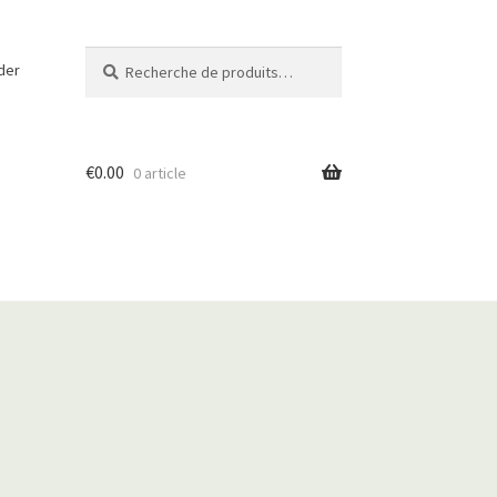
Recherche
R
der
pour :
e
c
h
e
€
0.00
0 article
r
c
h
e