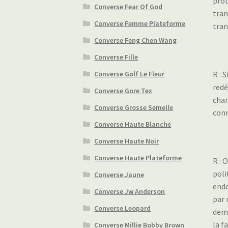
prot
Converse Fear Of God
tran
Converse Femme Plateforme
tran
Converse Feng Chen Wang
Converse Fille
R : 
Converse Golf Le Fleur
redé
Converse Gore Tex
chan
Converse Grosse Semelle
conn
Converse Haute Blanche
Converse Haute Noir
Converse Haute Plateforme
R : 
poli
Converse Jaune
endo
Converse Jw Anderson
par 
Converse Leopard
dema
la f
Converse Millie Bobby Brown