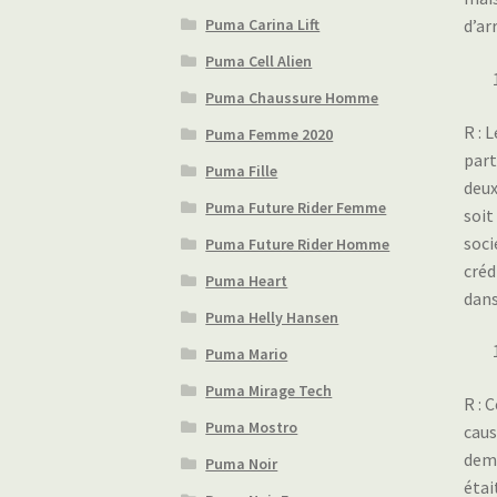
Puma Carina Lift
d’ar
Puma Cell Alien
Puma Chaussure Homme
R : 
Puma Femme 2020
part
Puma Fille
deux
Puma Future Rider Femme
soit
soci
Puma Future Rider Homme
créd
Puma Heart
dans
Puma Helly Hansen
Puma Mario
Puma Mirage Tech
R : 
Puma Mostro
caus
dema
Puma Noir
étai