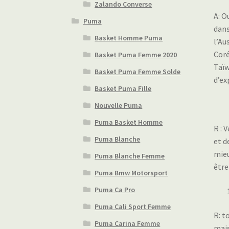
Zalando Converse
A: O
Puma
dans
Basket Homme Puma
l’Au
Coré
Basket Puma Femme 2020
Taïw
Basket Puma Femme Solde
d’ex
Basket Puma Fille
Nouvelle Puma
Puma Basket Homme
R : 
Puma Blanche
et d
mieu
Puma Blanche Femme
être
Puma Bmw Motorsport
Puma Ca Pro
Puma Cali Sport Femme
R: t
Puma Carina Femme
mais