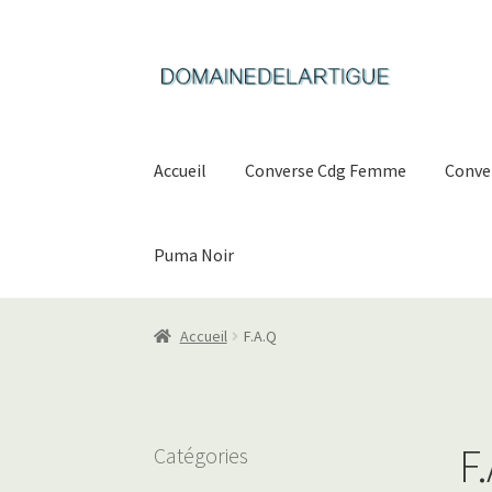
Aller
Aller
à
au
la
contenu
navigation
Accueil
Converse Cdg Femme
Conve
Puma Noir
Accueil
F.A.Q
F
Catégories