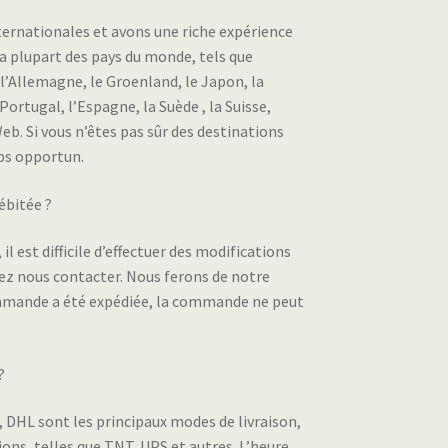
ternationales et avons une riche expérience
 plupart des pays du monde, tels que
, l’Allemagne, le Groenland, le Japon, la
ortugal, l’Espagne, la Suède , la Suisse,
b. Si vous n’êtes pas sûr des destinations
ps opportun.
ébitée ?
l est difficile d’effectuer des modifications
ez nous contacter. Nous ferons de notre
commande a été expédiée, la commande ne peut
?
 DHL sont les principaux modes de livraison,
ons, telles que TNT, UPS et autres. L’heure