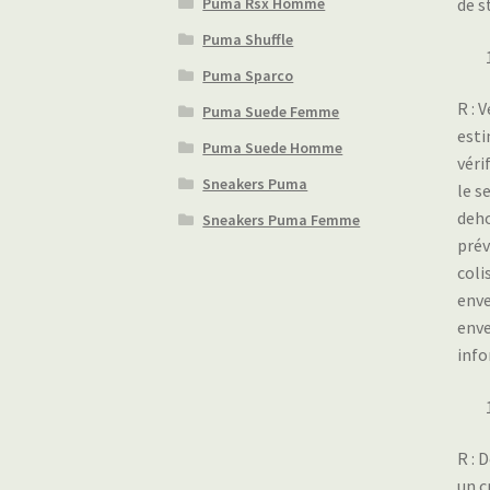
de s
Puma Rsx Homme
Puma Shuffle
Puma Sparco
R : 
Puma Suede Femme
esti
Puma Suede Homme
véri
Sneakers Puma
le s
deho
Sneakers Puma Femme
prév
coli
enve
enve
info
R : 
un c