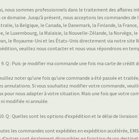
ui, nous sommes professionnels dans le traitement des affaires in
 ce domaine. Jusqu’à présent, nous acceptons les commandes de la
stralie, la Belgique, le Canada, le Danemark, la Finlande, la France
e, le Luxembourg, la Malaisie, la Nouvelle-Zélande, la Norvège, le P
an, le Royaume-Uni et les États-Unis directement via notre site We
pédition, veuillez nous contacter et nous vous répondrons en tem
Q : Puis-je modifier ma commande une fois ma carte de crédit d
Veuillez noter qu’une fois qu’une commande a été passée et traitée, i
es annulations. Si vous souhaitez modifier votre commande, veuill
x pour nous adapter à votre situation. Mais une fois que votre 
 ni modifiée ni annulée.
Q : Quelles sont les options d’expédition et le délai de livraison 
outes les commandes sont expédiées en expédition accélérée, EMS,
 d’autres sont également disponibles en fonction de vos destinati