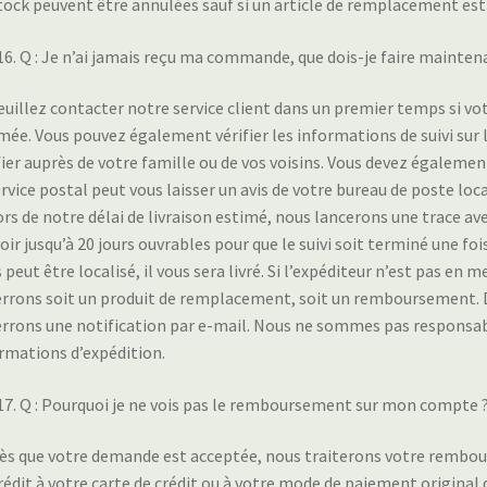
tock peuvent être annulées sauf si un article de remplacement es
Q : Je n’ai jamais reçu ma commande, que dois-je faire mainten
Veuillez contacter notre service client dans un premier temps si v
mée. Vous pouvez également vérifier les informations de suivi sur la 
fier auprès de votre famille ou de vos voisins. Vous devez également
ervice postal peut vous laisser un avis de votre bureau de poste loc
rs de notre délai de livraison estimé, nous lancerons une trace avec
oir jusqu’à 20 jours ouvrables pour que le suivi soit terminé une foi
s peut être localisé, il vous sera livré. Si l’expéditeur n’est pas en 
rrons soit un produit de remplacement, soit un remboursement. D
rrons une notification par e-mail. Nous ne sommes pas responsable
rmations d’expédition.
Q : Pourquoi je ne vois pas le remboursement sur mon compte 
Dès que votre demande est acceptée, nous traiterons votre rem
rédit à votre carte de crédit ou à votre mode de paiement original da