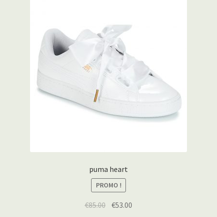
puma heart
PROMO !
€
85.00
€
53.00