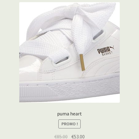
puma heart
PROMO !
€
85.00
€
53.00