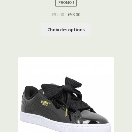
PROMO !
€
92.00
€
58.00
Choix des options