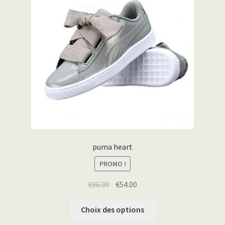
puma heart
PROMO !
€
86.00
€
54.00
Choix des options