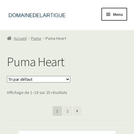
Aller
Aller
Menu
à
au
la
contenu
Accueil
navigation
Accueil
Puma
Puma Heart
Converse Cdg Femme
Puma Heart
Converse Gore Tex
Converse Leopard
Affichage de 1–18 sur 25 résultats
Puma Heart
Puma Noir
1
2