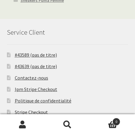
Sneakers Puma Femme
Service Client
#43589 (pas de titre)
#43639 (pas de titre)
Contactez-nous
Ipm Stripe Checkout
Politique de confidentialité
Stripe Checkout
0
Zhenai Checkout
Recherche
R