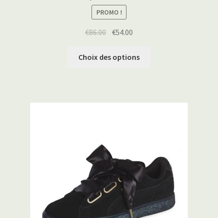
PROMO !
€
86.00
€
54.00
Choix des options