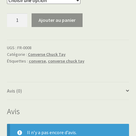
quantité
Ajouter au panier
de
converse
chuck
tay
UGS :
FR-0008
Catégorie :
Converse Chuck Tay
Étiquettes :
converse
,
converse chuck tay
Avis (0)
Avis
Il n’y a pas encore d’avis.