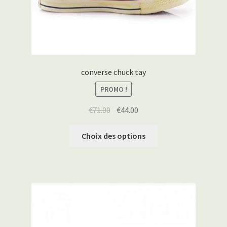
converse chuck tay
PROMO !
€
71.00
€
44.00
Choix des options