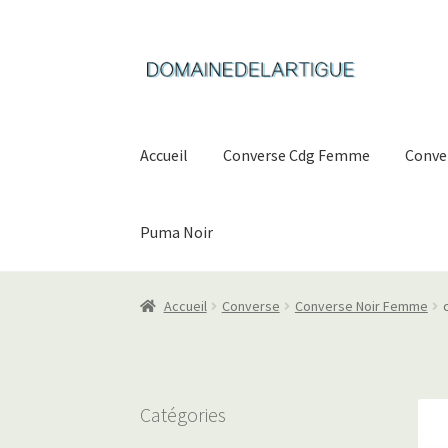
Aller
Aller
à
au
la
contenu
navigation
Accueil
Converse Cdg Femme
Conve
Puma Noir
Accueil
Converse
Converse Noir Femme
Catégories