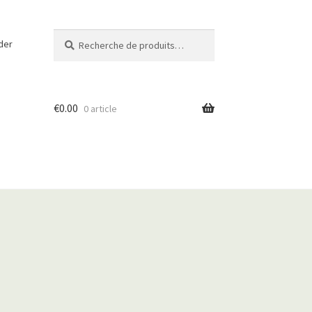
Recherche
R
der
pour :
e
c
h
e
€
0.00
0 article
r
c
h
e