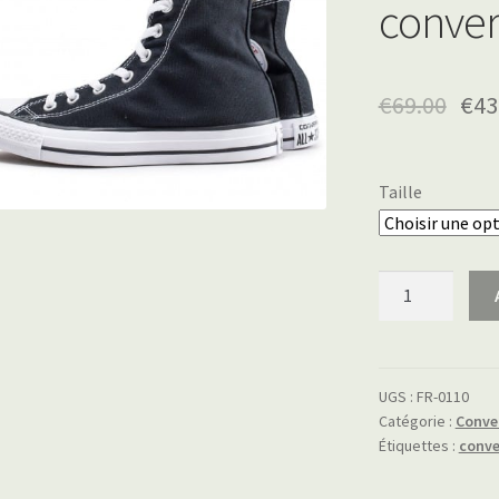
conver
€
69.00
€
43
Taille
quantité
de
converse
noir
femme
UGS :
FR-0110
Catégorie :
Conve
Étiquettes :
conve