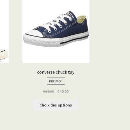
converse chuck tay
PROMO !
€
64.00
€
40.00
Choix des options