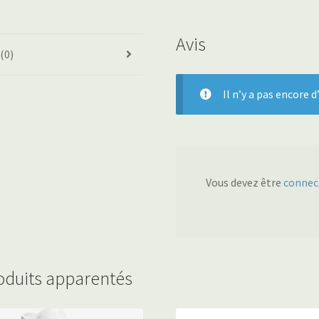
Avis
 (0)
Il n’y a pas encore d’
Vous devez être
connec
oduits apparentés