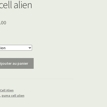
ell alien
.00
Ajouter au panier
ell Alien
,
puma cell alien