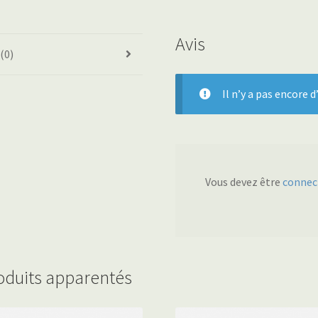
Avis
 (0)
Il n’y a pas encore d’
Vous devez être
connec
oduits apparentés