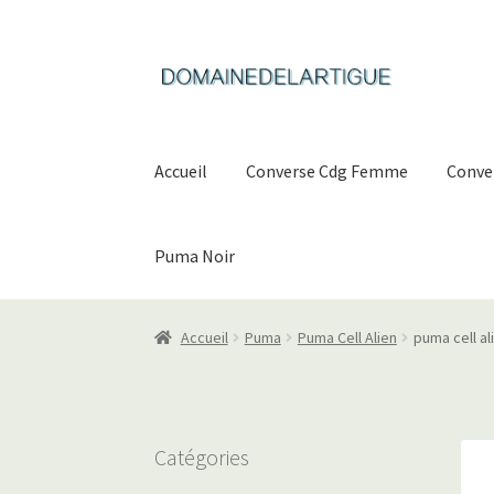
Aller
Aller
à
au
la
contenu
navigation
Accueil
Converse Cdg Femme
Conve
Puma Noir
Accueil
Puma
Puma Cell Alien
puma cell al
Catégories