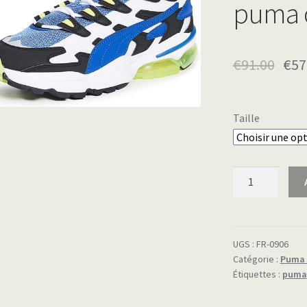
puma c
€
91.00
€
57
Taille
quantité
de
puma
cell
alien
UGS :
FR-0906
Catégorie :
Puma C
Étiquettes :
puma