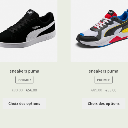
sneakers puma
sneakers puma
PROMO !
PROMO !
€
89.00
€
56.00
€
89.00
€
55.00
Choix des options
Choix des options