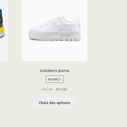
sneakers puma
PROMO !
€
91.00
€
57.00
Choix des options