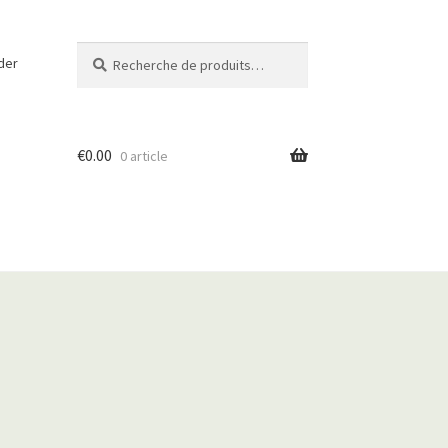
Recherche
R
der
pour :
e
c
h
e
€
0.00
0 article
r
c
h
e