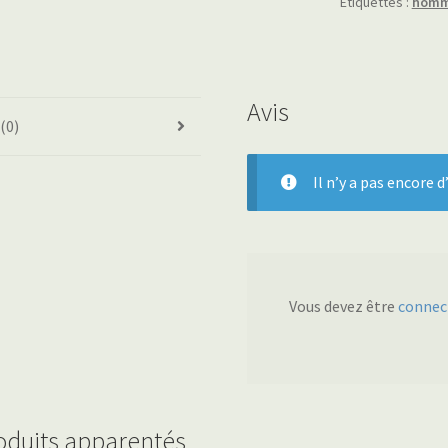
Étiquettes :
hom
Avis
 (0)
Il n’y a pas encore d’
Vous devez être
connec
oduits apparentés