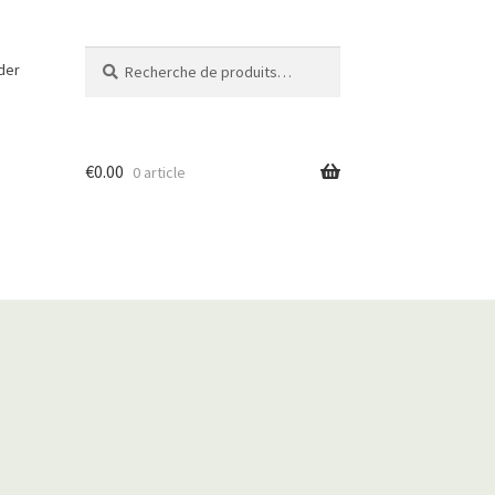
Recherche
R
der
pour :
e
c
h
e
€
0.00
0 article
r
c
h
e