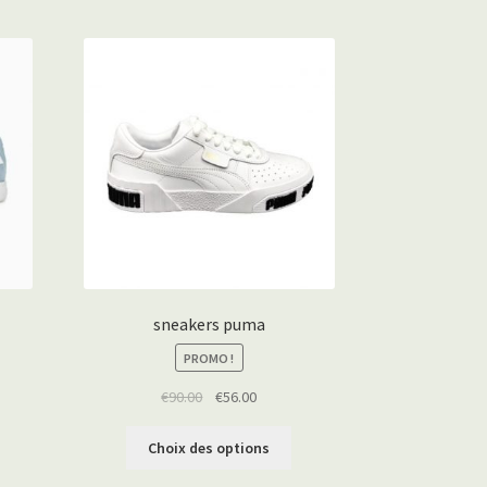
sneakers puma
PROMO !
€
90.00
€
56.00
Choix des options