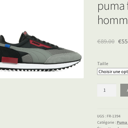
puma f
homm
€
89.00
€
55
Taille
quantité
de
puma
future
rider
UGS :
FR-1394
Catégorie :
Puma 
homme