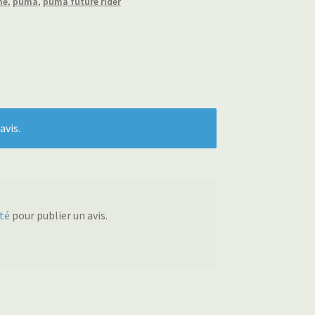
me
,
puma
,
puma future rider
avis.
té
pour publier un avis.