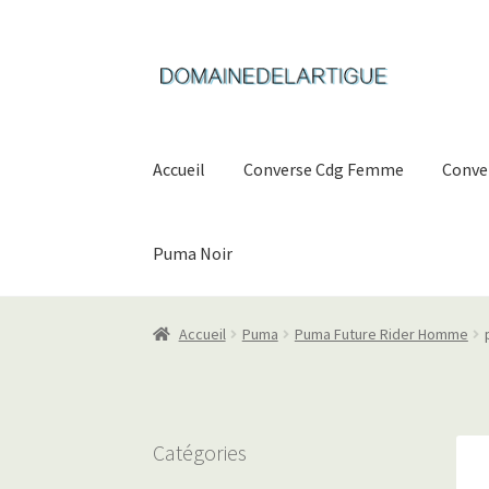
Aller
Aller
à
au
la
contenu
navigation
Accueil
Converse Cdg Femme
Conve
Puma Noir
Accueil
Puma
Puma Future Rider Homme
Catégories