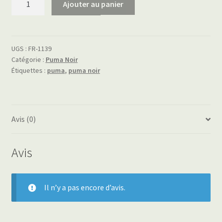
Ajouter au panier
de
puma
noir
UGS :
FR-1139
Catégorie :
Puma Noir
Étiquettes :
puma
,
puma noir
Avis (0)
Avis
Il n’y a pas encore d’avis.