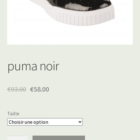
puma noir
€
93.00
€
58.00
Taille
quantité