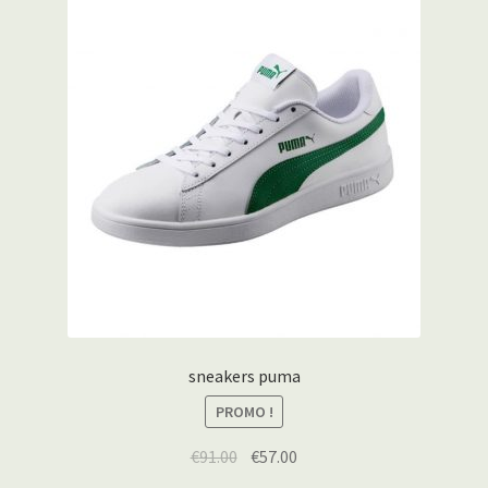
sneakers puma
PROMO !
€
91.00
€
57.00